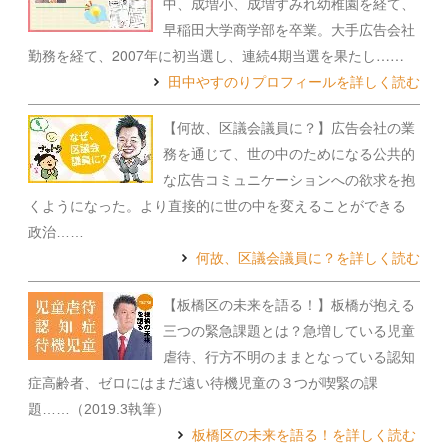
中、成増小、成増すみれ幼稚園を経て、
早稲田大学商学部を卒業。大手広告会社
勤務を経て、2007年に初当選し、連続4期当選を果たし……
田中やすのりプロフィールを詳しく読む
【何故、区議会議員に？】広告会社の業
務を通じて、世の中のためになる公共的
な広告コミュニケーションへの欲求を抱
くようになった。より直接的に世の中を変えることができる
政治……
何故、区議会議員に？を詳しく読む
【板橋区の未来を語る！】板橋が抱える
三つの緊急課題とは？急増している児童
虐待、行方不明のままとなっている認知
症高齢者、ゼロにはまだ遠い待機児童の３つが喫緊の課
題……（2019.3執筆）
板橋区の未来を語る！を詳しく読む