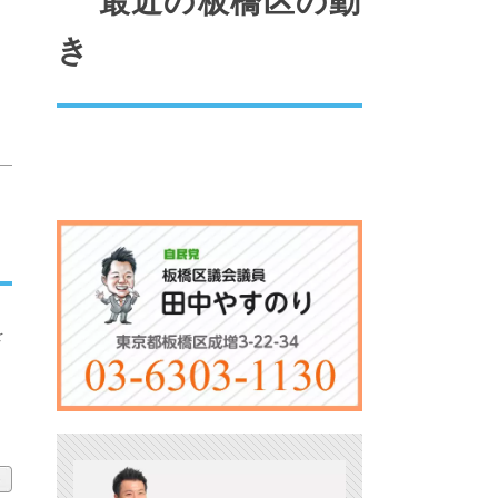
最近の板橋区の動
き
y
を