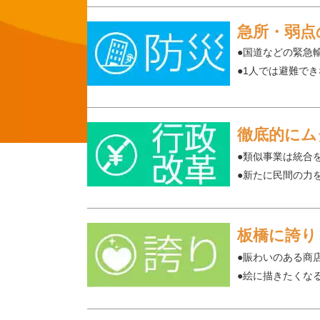
急所・弱点
●国道などの緊急
●1人では避難で
徹底的にム
●類似事業は統合
●新たに民間の力
板橋に誇り
●賑わいのある商
●絵に描きたくな