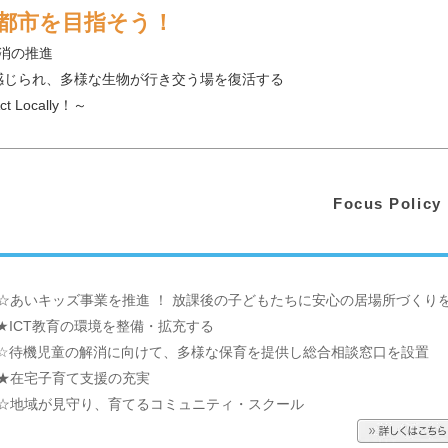
都市を目指そう！
地消の推進
感じられ、多様な生物が行き交う場を復活する
Act Locally！～
Focus Polic
☆あいキッズ事業を推進 ！ 放課後の子どもたちに安心の居場所づくり
★ICT教育の環境を整備・拡充する
☆待機児童の解消に向けて、多様な保育を提供し総合相談窓口を設置
★在宅子育て支援の充実
☆地域が見守り、育てるコミュニティ・スクール