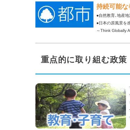
持続可能な
●自然教育､地産
●日本の原風景を
～Think Globally 
重点的に取り組む政策