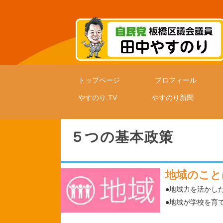
トップページ
プロフィール
やすのり.TV
やすのり新聞
５つの基本政策
地域のこと
●地域力を活かし
●地域が学校を育