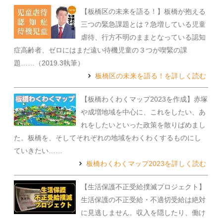
【板橋区の未来を語る！】板橋が抱える
三つの緊急課題とは？急増している児童
虐待、行方不明のままとなっている認知
症高齢者、ゼロにはまだ遠い待機児童の３つが喫緊の課
題……（2019.3執筆）
板橋区の未来を語る！を詳しく読む
【板橋わくわくマップ2023を作成】赤塚
や成増地域を中心に、これをしたい、あ
れをしたいといった政策を散りばめまし
た。板橋を、そしてそれぞれの地域をわくわくするものにし
ていきたい……
板橋わくわくマップ2023を詳しく読む
【生活保護不正受給撲滅プロジェクト】
生活保護の不正受給・不適切受給は絶対
に見逃しません。収入を隠したり、働け