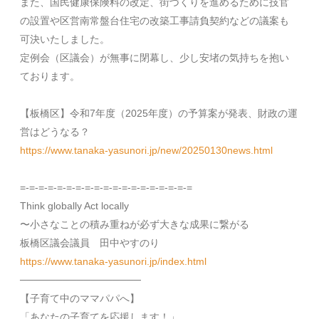
また、国民健康保険料の改定、街づくりを進めるために技官
の設置や区営南常盤台住宅の改築工事請負契約などの議案も
可決いたしました。
定例会（区議会）が無事に閉幕し、少し安堵の気持ちを抱い
ております。
【板橋区】令和
7
年度（
2025
年度）の予算案が発表、財政の運
営はどうなる？
https://www.tanaka-yasunori.jp/new/20250130news.html
=-=-=-=-=-=-=-=-=-=-=-=-=-=-=-=-=-=-=
Think globally Act locally
〜小さなことの積み重ねが必ず大きな成果に繋がる
板橋区議会議員 田中やすのり
https://www.tanaka-yasunori.jp/index.html
─────────────────
【子育て中のママパパへ】
「あなたの子育てを応援します！」