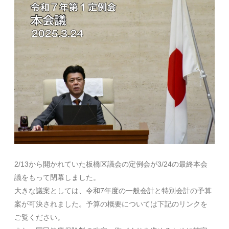
2/13から開かれていた板橋区議会の定例会が
3/24
の最終本会
議をもって閉幕しました。
大きな議案としては、令和
7
年度の一般会計と特別会計の予算
案が可決されました。予算の概要については下記のリンクを
ご覧ください。