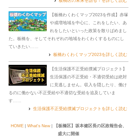
板橋区の未来を語る！を詳しく読む
【板橋わくわくマップ2023を作成】赤塚
や成増地域を中心に、これをしたい、あ
れをしたいといった政策を散りばめまし
た。板橋を、そしてそれぞれの地域をわくわくするものにし
ていきたい……
板橋わくわくマップ2023を詳しく読む
【生活保護不正受給撲滅プロジェクト】
生活保護の不正受給・不適切受給は絶対
に見逃しません。収入を隠したり、働け
るのに働かない不正受給や不適切な受給を追及していま
す……
生活保護不正受給撲滅プロジェクトを詳しく読む
HOME
|
What's New
|
【板橋区】坂本健区長の区政報告会、
盛大に開催