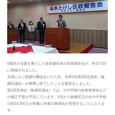
5期目の当選を果たした坂本健区長の区政報告会が、昨日7/10
に開催されました。
光栄にもご挨拶の機会をいただき、令和5年第2回定例会（板
橋区議会）が無事に終了したことを報告をしました。
第2回定例会（板橋区議会）では、小中学校の給食無償化など
の補正予算が可決しています。9月から板橋区立の全小中学校
の約33,000人が対象に給食の無償化が実現することになりま
す。