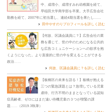
中、成増小、成増すみれ幼稚園を経て、
早稲田大学商学部を卒業。大手広告会社
勤務を経て、2007年に初当選し、連続4期当選を果たし……
田中やすのりプロフィールを詳しく読む
【何故、区議会議員に？】広告会社の業
務を通じて、世の中のためになる公共的
な広告コミュニケーションへの欲求を抱
くようになった。より直接的に世の中を変えることができる
政治……
何故、区議会議員に？を詳しく読む
【板橋区の未来を語る！】板橋が抱える
三つの緊急課題とは？急増している児童
虐待、行方不明のままとなっている認知
症高齢者、ゼロにはまだ遠い待機児童の３つが喫緊の課
題……（2019.3執筆）