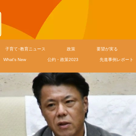
子育て･教育ニュース
政策
要望が実る
What's New
公約・政策2023
先進事例レポート