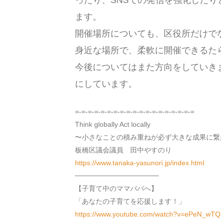
ったり、SNSでの発信を強化した
ます。
開催場所についても、区役所だけで
身近な場所で、柔軟に開催できるた
今後についてはまた方向をしていき
にしています。
=-=-=-=-=-=-=-=-=-=-=-=-=-=-=-=-=-=-=
Think globally Act locally
〜小さなことの積み重ねが必ず大きな成果に繋
板橋区議会議員 田中やすのり
https://www.tanaka-yasunori.jp/index.html
─────────────────
【子育て中のママパパへ】
「あなたの子育てを応援します！」
https://www.youtube.com/watch?v=ePeN_wTQ