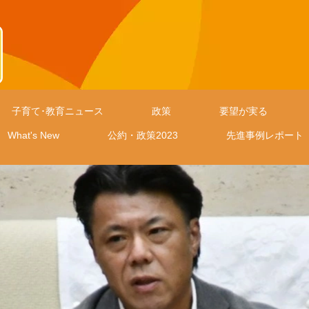
子育て･教育ニュース
政策
要望が実る
What's New
公約・政策2023
先進事例レポート