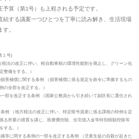
正予算（第1号）も上程される予定です。
直結する議案一つひとつを丁寧に読み解き、生活現場
ます。
第１号)
方税法の改正に伴い、軽自動車税の環境性能割を廃止し、グリーン化
定整備をする。）
の損害補償に関する条例
（損害補償に係る規定を政令に準拠するもの
例の全部を改正する。）
の一部を改正する条例
（国家公務員から引き続いて副区長に選任され
る条例
（地方税法の改正に伴い、特定暗号資産に係る課税の特例を定
係る所要の措置を講じ、医療費控除、住宅借入金等特別税額控除等
をする。）
組織等に関する条例の一部を改正する条例
（児童生徒の自殺が起きた