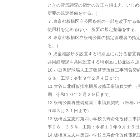
ときの背景調査の指針の改正を踏まえ、いじめ
所要の規定整備をする。）
７.東京都板橋区立公園条例の一部を改正する
使用料を定めるほか、所要の規定整備をする。
８.東京都板橋区立板橋公園の指定管理者の指
る。）
９.児童相談所を設置する特別区における措置
共同経理課を共同設置する特別区に杉並区を加
10.小豆沢野球場人工芝張替等改修工事請負契
６％、工期：令和９年２月４日まで）
11.大谷口北町仮排水機所改修工事請負契約
（
期：令和１０年２月２９日まで）
12.板橋公園再整備建築工事請負契約
（板橋パ
９年３月３１日まで）
13.板橋区立志村第四小学校長寿命化改修工事
率９８．３５％、工期：令和１０年９月１５日
14.板橋区立志村第四小学校長寿命化改修電気