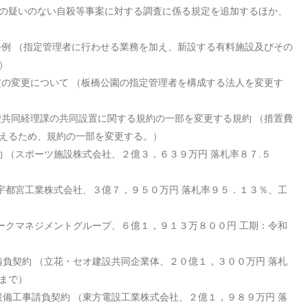
の疑いのない自殺等事案に対する調査に係る規定を追加するほか、
条例
（指定管理者に行わせる業務を加え、新設する有料施設及びその
）
定の変更について
（板橋公園の指定管理者を構成する法人を変更す
費共同経理課の共同設置に関する規約の一部を変更する規約
（措置費
えるため、規約の一部を変更する。）
約
（スポーツ施設株式会社、２億３，６３９万円 落札率８７.５
宇都宮工業株式会社、３億７，９５０万円 落札率９５．１３％、工
ークマネジメントグループ、６億１，９１３万８００円 工期：令和
請負契約
（立花・セオ建設共同企業体、２０億１，３００万円 落札
まで）
設備工事請負契約
（東方電設工業株式会社、２億１，９８９万円 落