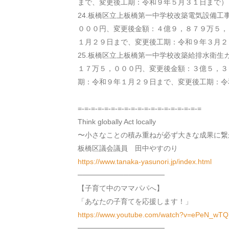
まで、変更後工期：令和９年５月３１日まで）
24.板橋区立上板橋第一中学校改築電気設備工
０００円、変更後金額：４億９，８７９万５，
１月２９日まで、変更後工期：令和９年３月２
25.板橋区立上板橋第一中学校改築給排水衛
１７万５，０００円、変更後金額：３億５，３
期：令和９年１月２９日まで、変更後工期：令
=-=-=-=-=-=-=-=-=-=-=-=-=-=-=-=-=-=-=
Think globally Act locally
〜小さなことの積み重ねが必ず大きな成果に繋
板橋区議会議員 田中やすのり
https://www.tanaka-yasunori.jp/index.html
─────────────────
【子育て中のママパパへ】
「あなたの子育てを応援します！」
https://www.youtube.com/watch?v=ePeN_wTQ
─────────────────