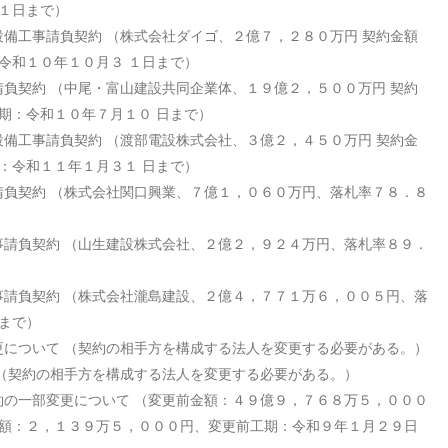
１日まで）
設備工事請負契約
（株式会社ダイゴ、２億７，２８０万円 契約金額
令和１０年１０月３
１日まで）
請負契約
（中尾・富山建設共同企業体、１９億２，５００万円 契約
期：令和１０年７月１０
日まで）
設備工事請負契約
（渡部電設株式会社、３億２，４５０万円 契約金
：令和１１年１月３１
日まで）
請負契約
（株式会社関口興業、７億１，０６０万円、落札率７８．８
事請負契約
（山生建設株式会社、２億２，９２４万円、落札率８９．
事請負契約
（株式会社瀧島建設、２億４，７７１万６，００５円、落
まで）
更について
（契約の相手方を構成する法人を変更する必要がある。）
（契約の相手方を構成する法人を変更する必要がある。）
約の一部変更について
（変更前金額：４９億９，７６８万５，０００
額：２，１３９万５，０００円、変更前工期：令和９年１月２９日