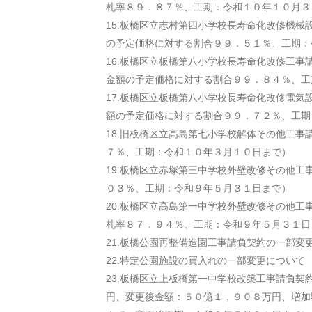
札率８９．８７％、工期：令和１０年１０月３
15.板橋区立志村第四小学校長寿命化改修機械
の予定価格に対する割合９９．５１％、工期：
16.板橋区立板橋第八小学校長寿命化改修工事
金額の予定価格に対する割合９９．８４％、工
17.板橋区立板橋第八小学校長寿命化改修電気
額の予定価格に対する割合９９．７２％、工期
18.旧板橋区立高島第七小学校解体その他工事
７％、工期：令和１０年３月１０日まで）
19.板橋区立赤塚第三中学校外壁改修その他工
０３％、工期：令和９年５月３１日まで）
20.板橋区立高島第一中学校外壁改修その他工
札率８７．９４％、工期：令和９年５月３１日
21.板橋公園再整備造園工事請負契約の一部変
22.特定公園施設の買入れの一部変更について
23.板橋区立上板橋第一中学校改築工事請負契
円、変更後金額：５０億１，９０８万円、増加