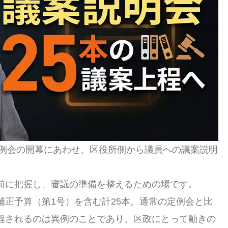
定例会の開幕にあわせ、区役所側から議員への議案説明
前に把握し、審議の準備を整えるための場です。
補正予算（第1号）を含む計25本。通常の定例会と比
程されるのは異例のことであり、区政にとって動きの