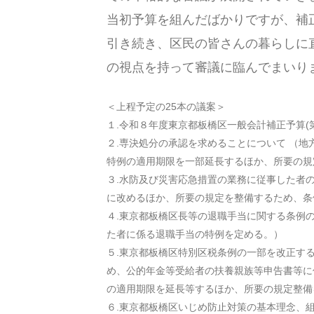
当初予算を組んだばかりですが、補
引き続き、区民の皆さんの暮らしに
の視点を持って審議に臨んでまいり
＜上程予定の25本の議案＞
１.令和８年度東京都板橋区一般会計補正予算(
２.専決処分の承認を求めることについて
（地
特例の適用期限を一部延長するほか、所要の規
３.水防及び災害応急措置の業務に従事した者
に改めるほか、所要の規定を整備するため、条
４.東京都板橋区長等の退職手当に関する条例
た者に係る退職手当の特例を定める。）
５.東京都板橋区特別区税条例の一部を改正す
め、公的年金等受給者の扶養親族等申告書等に
の適用期限を延長等するほか、所要の規定整備
６.東京都板橋区いじめ防止対策の基本理念、