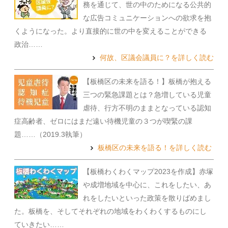
務を通じて、世の中のためになる公共的
な広告コミュニケーションへの欲求を抱
くようになった。より直接的に世の中を変えることができる
政治……
何故、区議会議員に？を詳しく読む
【板橋区の未来を語る！】板橋が抱える
三つの緊急課題とは？急増している児童
虐待、行方不明のままとなっている認知
症高齢者、ゼロにはまだ遠い待機児童の３つが喫緊の課
題……（2019.3執筆）
板橋区の未来を語る！を詳しく読む
【板橋わくわくマップ2023を作成】赤塚
や成増地域を中心に、これをしたい、あ
れをしたいといった政策を散りばめまし
た。板橋を、そしてそれぞれの地域をわくわくするものにし
ていきたい……