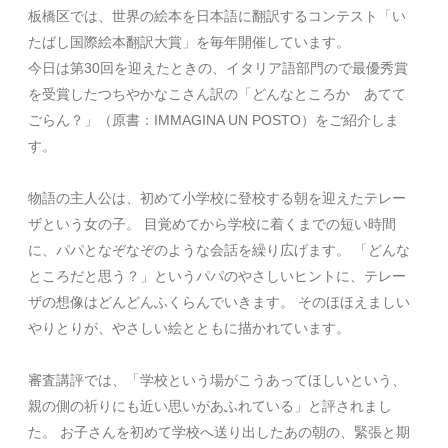
板橋区では、世界の絵本を日本語に翻訳するコンテスト「い
たばし国際絵本翻訳大賞」を毎年開催しています。
今日は第30回を迎えたときの、イタリア語部門ので最優秀賞
を受賞したつちやかなこさん訳の「どんなところか あてて
ごらん？」（原書：IMMAGINA UN POSTO）をご紹介しま
す。
物語の主人公は、初めて小学校に登校する朝を迎えたテレー
ザという女の子。
目覚めてから学校に着くまでの短い時間
に、パパとなぞなぞのような会話を繰り広げます。
「どんな
ところだと思う？」というパパのやさしいヒントに、テレー
ザの想像はどんどんふくらんでいきます。
そのほほえましい
やりとりが、やさしい絵とともに描かれています。
審査講評では、「学校という場がこうあってほしいという、
親の側の祈りにも近い思いがあふれている」と評されまし
た。
お子さんを初めて学校へ送り出したあの朝の、緊張と期