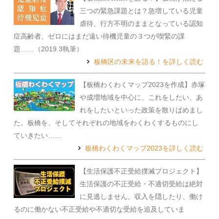
三つの緊急課題とは？急増している児童
虐待、行方不明のままとなっている認知
症高齢者、ゼロにはまだ遠い待機児童の３つが喫緊の課
題……（2019.3執筆）
板橋区の未来を語る！を詳しく読む
【板橋わくわくマップ2023を作成】赤塚
や成増地域を中心に、これをしたい、あ
れをしたいといった政策を散りばめまし
た。板橋を、そしてそれぞれの地域をわくわくするものにし
ていきたい……
板橋わくわくマップ2023を詳しく読む
【生活保護不正受給撲滅プロジェクト】
生活保護の不正受給・不適切受給は絶対
に見逃しません。収入を隠したり、働け
るのに働かない不正受給や不適切な受給を追及していま