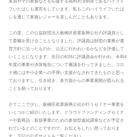
業員やその家族などを応援する福利共済制度であるハイライ
フいたばしも運営をしています。私もこのハイライフいたば
しを通じて家族レジャーを楽しんだこともあります。
この度、この公益財団法人板橋区産業振興公社の評議員とし
て委嘱を受けることとなりました。評議員は財団の業務が運
営方針に沿ったものか、公正に行われいるかなどを評価して
いくことになります。先日の
6/26
に評議員会が行われ、令和
4
年度の事業や決算報告について審議を行ってきました。コロ
ナ禍には中小企業への手厚い支援がなされてきたものと思っ
ておりますし、引き続き、多方面からの事業展開が図られる
ことを願っております。
さてここで少し、板橋区産業振興公社が行うセミナー事業を
いくつかご紹介いたします。クラウドファンディングセミナ
ーや新商品・新規事業のための参加型連続講座などが予定さ
れているとのことですので、お伝えをしたい思っておりま
す。下記の公式サイトをご覧ください。