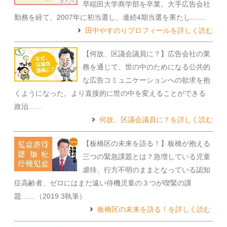
早稲田大学商学部を卒業。大手広告会社
勤務を経て、2007年に初当選し、連続4期当選を果たし……
田中やすのりプロフィールを詳しく読む
【何故、区議会議員に？】広告会社の業
務を通じて、世の中のためになる公共的
な広告コミュニケーションへの欲求を抱
くようになった。より直接的に世の中を変えることができる
政治……
何故、区議会議員に？を詳しく読む
【板橋区の未来を語る！】板橋が抱える
三つの緊急課題とは？急増している児童
虐待、行方不明のままとなっている認知
症高齢者、ゼロにはまだ遠い待機児童の３つが喫緊の課
題……（2019.3執筆）
板橋区の未来を語る！を詳しく読む