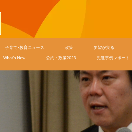
子育て･教育ニュース
政策
要望が実る
What's New
公約・政策2023
先進事例レポート