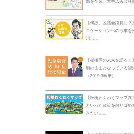
部を卒業。大手広告会社勤
【何故、区議会議員に？
ニケーションへの欲求を
治……
【板橋区の未来を語る！
明のままとなっている認
（2019.3執筆）
【板橋わくわくマップ2
といった政策を散りばめ
きたい……