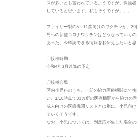
スが多いとも言われているようですが、保護者
していると思います。私もそうですが。。。
ファイザー製の
5
～
11
歳向けのワクチンが、
20
児への新型コロナワクチンはどうなっていくの
あった、今確認できる情報をお伝えしたいと思
〇接種時期
令和
4
年
3
月以降の予定
〇接種会場
区内小児科のうち、一部の協力医療機関にて接
い、
1/18
時点で
33
カ所の医療機関から協力の意
成人向けの医療機関リストとは別に、小児向け
ていくそうです。
なお、小児については、副反応が生じた場合の