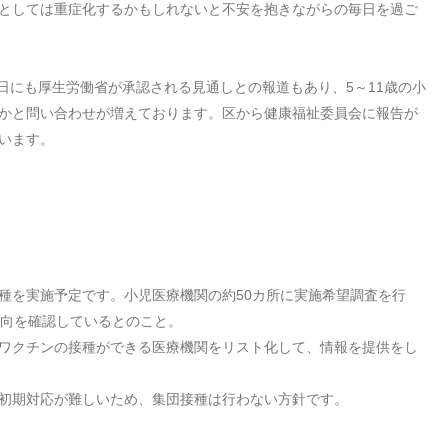
としては重症化するかもしれないと不安を抱きながらの毎日を過ご
日にも厚生労働省が承認される見通しとの報道もあり、
5
～
11
歳の小
かと問い合わせが増えております。区から健康福祉委員会に報告が
います。
種を実施予定です。小児医療機関の約
50
カ所に実施希望調査を行
向を確認しているとのこと。
ワクチンの接種ができる医療機関をリスト化して、情報を提供をし
初期対応が難しいため、集団接種は行わない方針です。