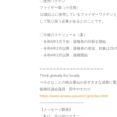
〇使用ワクチン
ファイザー製（小児用）
12
歳以上に使用しているファイザーワクチンと
して取り扱う必要があるとのことです。
〇今後のスケジュール（案）
・令和
4
年
1
月下旬：接種券の印刷を開始
・令和
4
年
2
月以降：接種券の発送。対象は
29,
・令和
4
年
3
月以降：接種開始
=-=-=-=-=-=-=-=-=-=-=-=-=-=-=-=-=-=-=
Think globally Act locally
〜小さなことの積み重ねが必ず大きな成果に繋
板橋区議会議員 田中やすのり
https://www.tanaka-yasunori.jp/index.html
─────────────────
【メッセージ動画】
「私は、走り続けます！」